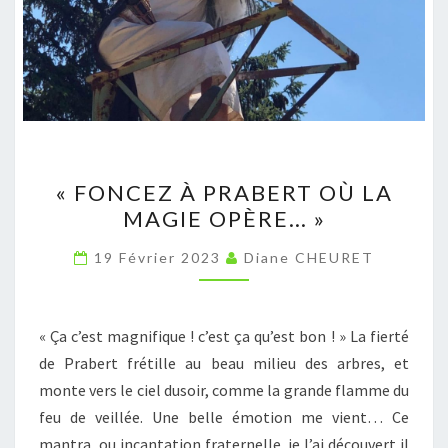
« FONCEZ
« FONCEZ À PRABERT OÙ LA
À
MAGIE OPÈRE… »
PRABERT
OÙ
19 Février 2023
Diane CHEURET
LA
MAGIE
OPÈRE… »
« Ça c’est magnifique ! c’est ça qu’est bon ! » La fierté
de Prabert frétille au beau milieu des arbres, et
monte vers le ciel dusoir, comme la grande flamme du
feu de veillée. Une belle émotion me vient… Ce
mantra, ou incantation fraternelle, je l’ai découvert il