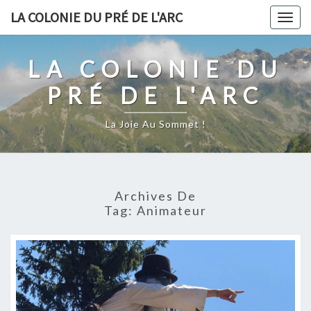
Skip
LA COLONIE DU PRÉ DE L'ARC
Togg
to
navig
content
LA COLONIE DU
PRÉ DE L'ARC
La Joie Au Sommet !
Archives De
Tag:
Animateur