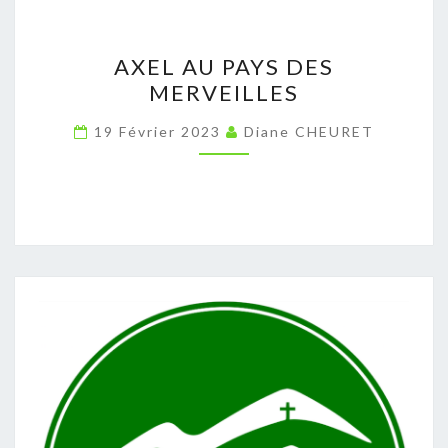
AXEL
AXEL AU PAYS DES
AU
MERVEILLES
PAYS
DES
19 Février 2023
Diane CHEURET
MERVEILLES