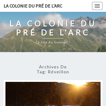
Skip
LA COLONIE DU PRÉ DE L'ARC
Togg
to
navig
content
LA COLONIE DU
PRÉ DE L'ARC
La Joie Au Sommet !
Archives De
Tag:
Réveillon